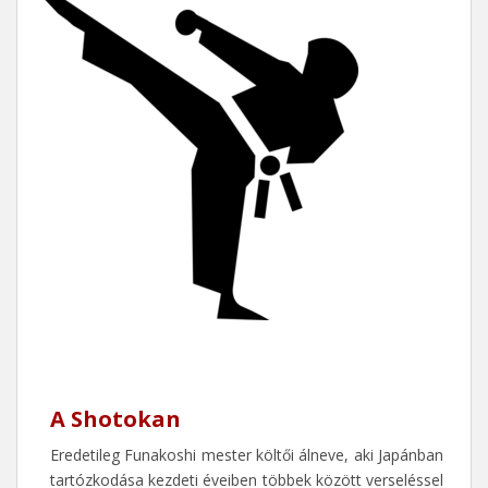
A Shotokan
Eredetileg Funakoshi mester költői álneve, aki Japánban
tartózkodása kezdeti éveiben többek között verseléssel