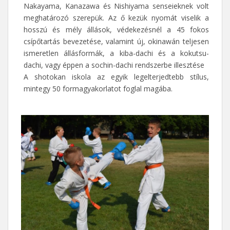
Nakayama, Kanazawa és Nishiyama senseieknek volt
meghatározó szerepük. Az ő kezük nyomát viselik a
hosszú és mély állások, védekezésnél a 45 fokos
csípőtartás bevezetése, valamint új, okinawán teljesen
ismeretlen állásformák, a kiba-dachi és a kokutsu-
dachi, vagy éppen a sochin-dachi rendszerbe illesztése
A shotokan iskola az egyik legelterjedtebb stílus,
mintegy 50 formagyakorlatot foglal magába.