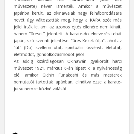
művészete) néven ismerték. Amikor a művészet
japánba került, az okinawaiak nagy felháborodására
nevét úgy változtatták meg, hogy a KARA szót más
jellel írták le, ami az azonos ejtés ellenére nem kínait,
hanem "üreset" jelentett. A karate-do elnevezés tehát
japán, szó szerinti jelentése: "üres Kezek útja", ahol az
"út" (Do) szellemi utat, spirituális ösvényt, életutat,
életmódot, gondolkozásmódot jelöl.
Az addig kizárólagosan Okinawán gyakorolt harci
művészet 1921. március 6-án lépett ki a nyilvánosság
elé, amikor Gichin Funakoshi és más mesterek
bemutatót tartottak Japánban, elindítva ezzel a karate-
jutsu nemzetközivé válását.