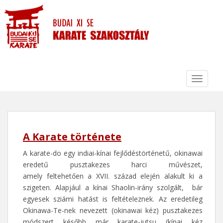
S
k
i
p
t
o
m
TOGGLE
a
i
n
c
o
A Karate története
n
A karate-do egy indiai-kínai fejlődéstörténetű, okinawai
t
eredetű pusztakezes harci művészet,
e
amely feltehetően a XVII. század elején alakult ki a
n
szigeten. Alapjául a kínai Shaolin-irány szolgált, bár
t
egyesek sziámi hatást is feltételeznek. Az eredetileg
Okinawa-Te-nek nevezett (okinawai kéz) pusztakezes
módszert később már karate-jutsu (kínai kéz