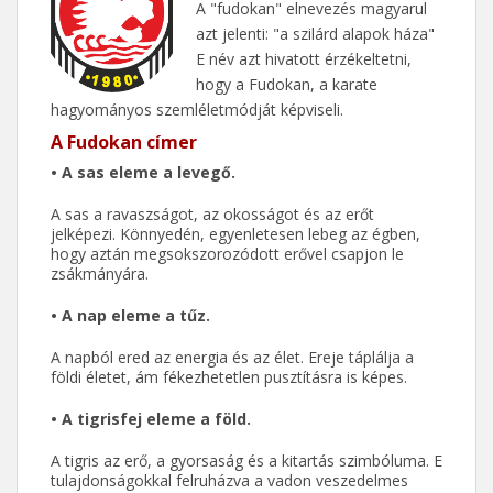
A "fudokan" elnevezés magyarul
azt jelenti: "a szilárd alapok háza"
E név azt hivatott érzékeltetni,
hogy a Fudokan, a karate
hagyományos szemléletmódját képviseli.
A Fudokan címer
• A sas eleme a levegő.
A sas a ravaszságot, az okosságot és az erőt
jelképezi. Könnyedén, egyenletesen lebeg az égben,
hogy aztán megsokszorozódott erővel csapjon le
zsákmányára.
• A nap eleme a tűz.
A napból ered az energia és az élet. Ereje táplálja a
földi életet, ám fékezhetetlen pusztításra is képes.
• A tigrisfej eleme a föld.
A tigris az erő, a gyorsaság és a kitartás szimbóluma. E
tulajdonságokkal felruházva a vadon veszedelmes