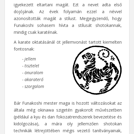
igyekezett eltartani magát. Ezt a nevet adta első
dojójának. Az évek folyamán ezzel a névvel
azonosították magát a stílust. Megjegyzendő, hogy
Funakoshi sohasem hívta a stílusát shotokannak,
mindig csak karaténak.
A karate oktatásánál öt jellemvonást tartott kiemelten
fontosnak:
- jellem
- tisztelet
- önuralom
- akaraterő
- szorgalom
Bár Funakoshi mester maga is hozott változásokat az
általa még okinawa szigetén gyakorolt művészetben
(például a kyu és dan fokozatrendszerek bevezetése és
kidolgozása), a mára oly jellemzően shotokan
technikák létrejöttében mégis vezető tanítványainak,