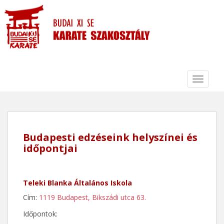
S
k
i
p
t
o
m
TOGGLE
a
i
n
c
o
Budapesti edzéseink helyszínei és
n
időpontjai
t
e
n
Teleki Blanka Általános Iskola
t
Cím:
1119 Budapest, Bikszádi utca 63.
Időpontok: