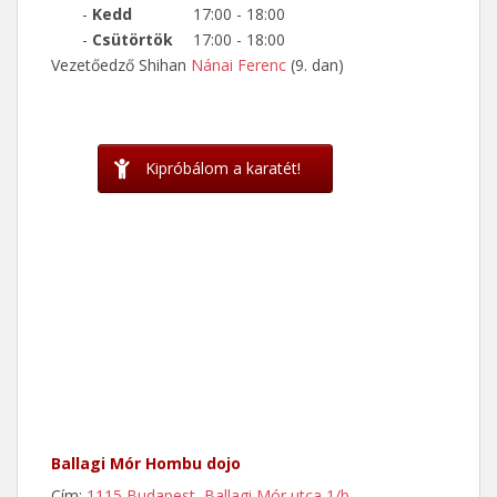
-
Kedd
17:00 - 18:00
-
Csütörtök
17:00 - 18:00
Vezetőedző Shihan
Nánai Ferenc
(9. dan)
Kipróbálom a karatét!
Ballagi Mór Hombu dojo
Cím:
1115 Budapest, Ballagi Mór utca 1/b