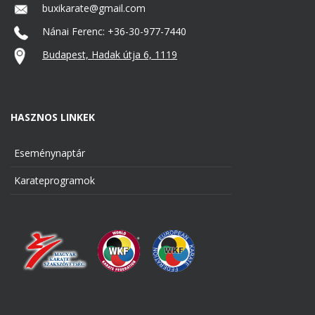
buxikarate@gmail.com
Nánai Ferenc: +36-30-977-7440
Budapest, Hadak útja 6, 1119
HASZNOS LINKEK
Eseménynaptár
Karateprogramok