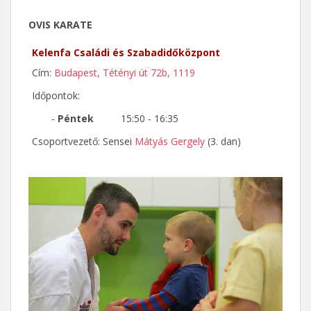
OVIS KARATE
Kelenfa Családi és Szabadidőközpont
Cím:
Budapest, Tétényi út 72b, 1119
Időpontok:
-
Péntek
15:50 - 16:35
Csoportvezető: Sensei
Mátyás Gergely
(3. dan)