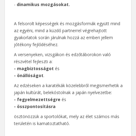
-
dinamikus mozgásokat.
A felsorolt képességek és mozgásformák együtt mind
az egyéni, mind a küzdő partnerrel végrehajtott
gyakorlatok során járulnak hozzá az emberi jellem
jótékony fejlődéséhez.
A versenyeken, vizsgákon és edzőtáborokon való
részvétel fejleszti a:
- magbiztosságot
és
- önállóságot
.
Az edzéseken a karatékák közelebbről megismerhetik a
japán kultúrát, belekóstolnak a japán nyelvezetbe:
- fegyelmezettségre
és
- összpontosításra
ösztönözzük a sportolókat, mely az élet számos más
területén is kamatoztatható.